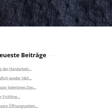
eueste Beiträge
g der Handarbeit…
dlich wieder h&h…
ppy Valentines Day…
r Frühling…
sere Öffnungszeiten…