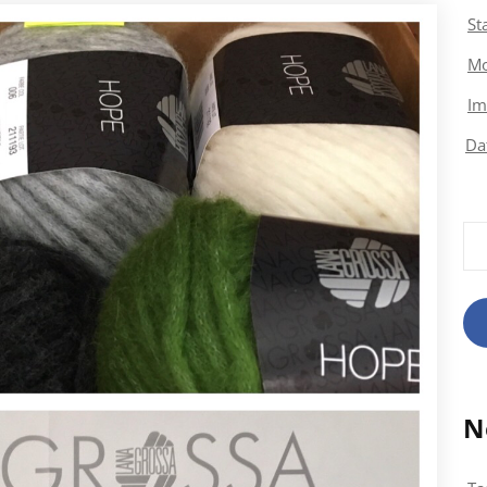
St
Mo
Im
Da
Su
nac
N