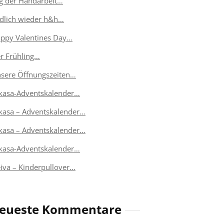
g der Handarbeit…
dlich wieder h&h…
ppy Valentines Day…
r Frühling…
sere Öffnungszeiten…
kasa-Adventskalender…
kasa – Adventskalender…
kasa – Adventskalender…
kasa-Adventskalender…
eiva – Kinderpullover…
eueste Kommentare