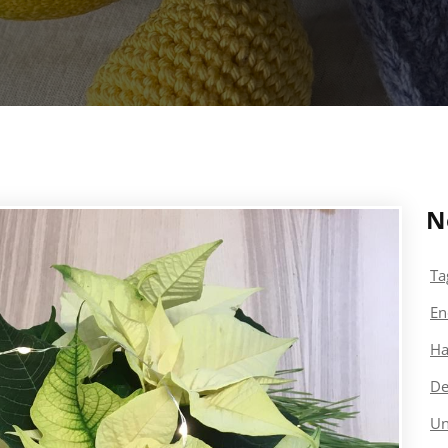
N
Ta
En
Ha
De
Un