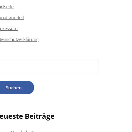
artseite
natsmodell
pressum
tenschutzerklärung
chen
h:
eueste Beiträge