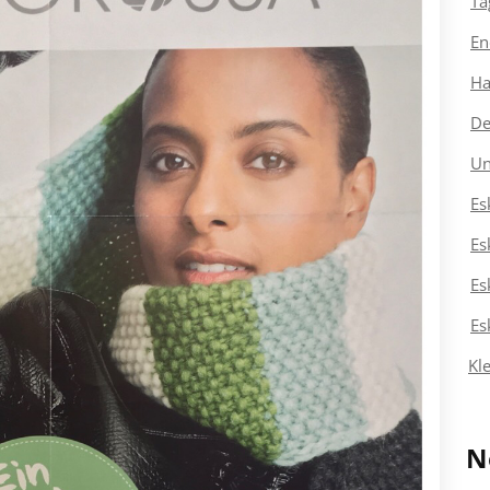
Ta
En
Ha
De
Un
Es
Es
Es
Es
Kl
N