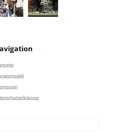
avigation
artseite
natsmodell
pressum
tenschutzerklärung
chen
h: