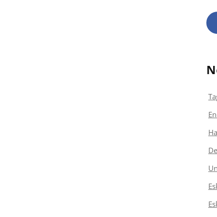
N
Ta
En
Ha
De
Un
Es
Es