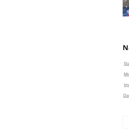
N
St
Mo
Im
Da
Su
nac