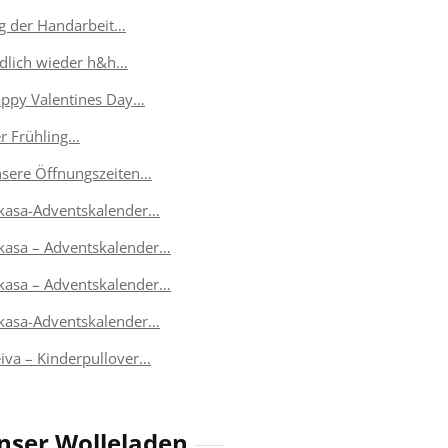
g der Handarbeit…
dlich wieder h&h…
ppy Valentines Day…
r Frühling…
sere Öffnungszeiten…
kasa-Adventskalender…
kasa – Adventskalender…
kasa – Adventskalender…
kasa-Adventskalender…
eiva – Kinderpullover…
nser Wolleladen