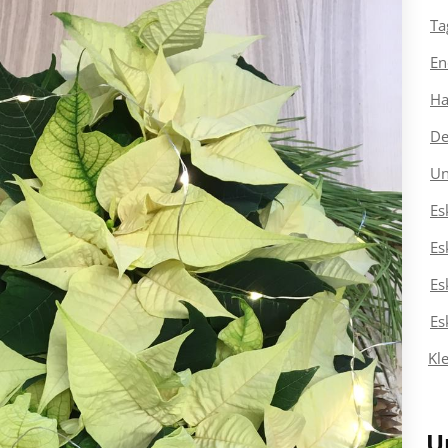
Ta
En
Ha
De
Un
Es
Es
Es
Es
Kl
U