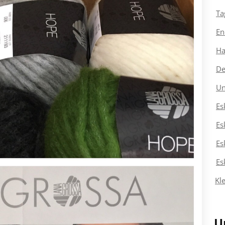
Ta
En
Ha
De
Un
Es
Es
Es
Es
Kl
U