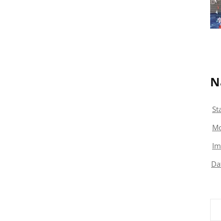
N
St
Mo
Im
Da
Su
nac