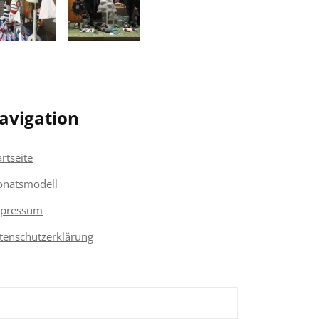
avigation
artseite
natsmodell
pressum
tenschutzerklärung
chen
h: