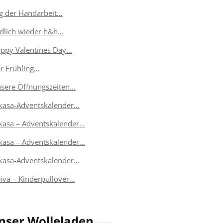
g der Handarbeit…
dlich wieder h&h…
ppy Valentines Day…
r Frühling…
sere Öffnungszeiten…
kasa-Adventskalender…
kasa – Adventskalender…
kasa – Adventskalender…
kasa-Adventskalender…
eiva – Kinderpullover…
nser Wolleladen