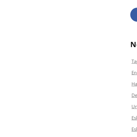
N
Ta
En
Ha
De
Un
Es
Es