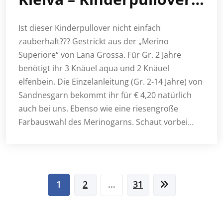
Ist dieser Kinderpullover nicht einfach
zauberhaft??? Gestrickt aus der „Merino
Superiore“ von Lana Grossa. Für Gr. 2 Jahre
benötigt ihr 3 Knäuel aqua und 2 Knäuel
elfenbein. Die Einzelanleitung (Gr. 2-14 Jahre) von
Sandnesgarn bekommt ihr für € 4,20 natürlich
auch bei uns. Ebenso wie eine riesengroße
Farbauswahl des Merinogarns. Schaut vorbei…
Seitennummerierung
1
2
…
31
der
Beiträge